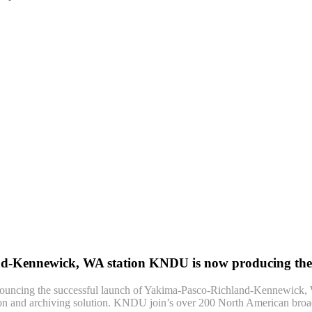
d-Kennewick, WA station KNDU is now producing th
nnouncing the successful launch of Yakima-Pasco-Richland-Kennewick
 and archiving solution. KNDU join’s over 200 North American broadca