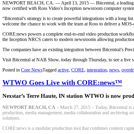
NEWPORT BEACH, CA. — April 13, 2015 — Bitcentral, a leading prov
now certified with Ross Video’s Inception newsroom computer system
“Bitcentral’s strategy is to create powerful integrations with a long 
welcome the chance to work with the team at Ross to deliver a MOS-dr
CORE:news powers a complete end-to-end video production workflow ena
the Inception NRCS caters to modern newsrooms allowing production t
The companies have an existing integration between Bitcentral’s Prec
Visit Bitcentral at NAB Show, today through Thursday, to see a live
Posted in
Core News
Tagged
active
,
CORE
,
integration
,
news
,
overdr
WTWO Goes Live with CORE:news™
Nexstar’s Terre Haute, IN station WTWO is now pr
NEWPORT BEACH, CA
– March 27, 2015 – Today, Bitcentral is
production, media management, media collaboration and archiving sol
solutions.
CORE:news is a modular production tool that combines content capture