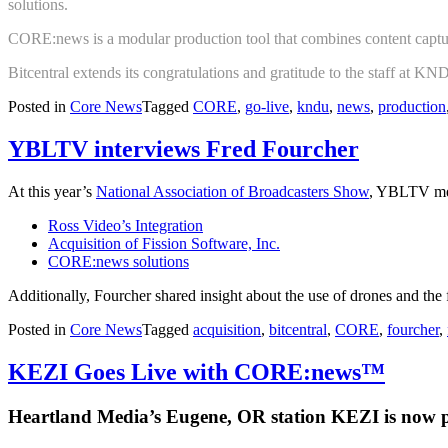
solutions.
CORE:news is a modular production tool that combines content capture
Bitcentral extends its congratulations and gratitude to the staff at K
Posted in
Core News
Tagged
CORE
,
go-live
,
kndu
,
news
,
production
YBLTV interviews Fred Fourcher
At this year’s
National Association of Broadcasters Show
, YBLTV met
Ross Video’s Integration
Acquisition of Fission Software, Inc.
CORE:news solutions
Additionally, Fourcher shared insight about the use of drones and the 
Posted in
Core News
Tagged
acquisition
,
bitcentral
,
CORE
,
fourcher
,
KEZI Goes Live with CORE:news™
Heartland Media’s Eugene, OR station KEZI is now 