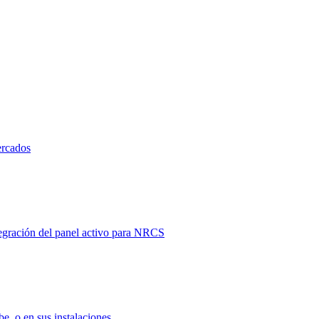
ercados
tegración del panel activo para NRCS
e, o en sus instalaciones