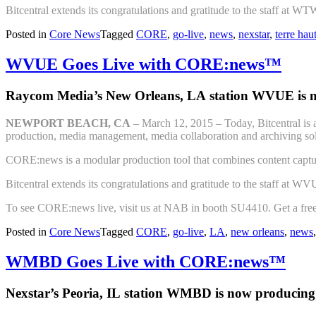
Bitcentral extends its congratulations and gratitude to the staff at W
Posted in
Core News
Tagged
CORE
,
go-live
,
news
,
nexstar
,
terre hau
WVUE Goes Live with CORE:news™
Raycom Media’s New Orleans, LA station WVUE is 
NEWPORT BEACH, CA
– March 12, 2015 – Today, Bitcentral is
production, media management, media collaboration and archiving sol
CORE:news is a modular production tool that combines content capture
Bitcentral extends its congratulations and gratitude to the staff at W
To see CORE:news live, visit us at NAB in booth SU4410. Get a free
Posted in
Core News
Tagged
CORE
,
go-live
,
LA
,
new orleans
,
news
WMBD Goes Live with CORE:news™
Nexstar’s Peoria, IL station WMBD is now producin