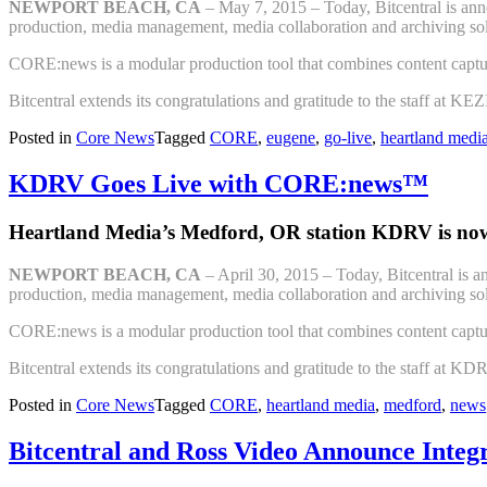
NEWPORT BEACH, CA
– May 7, 2015 – Today, Bitcentral is an
production, media management, media collaboration and archiving solu
CORE:news is a modular production tool that combines content capture
Bitcentral extends its congratulations and gratitude to the staff at KE
Posted in
Core News
Tagged
CORE
,
eugene
,
go-live
,
heartland medi
KDRV Goes Live with CORE:news™
Heartland Media’s Medford, OR station KDRV is n
NEWPORT BEACH, CA
– April 30, 2015 – Today, Bitcentral is
production, media management, media collaboration and archiving solu
CORE:news is a modular production tool that combines content capture
Bitcentral extends its congratulations and gratitude to the staff at K
Posted in
Core News
Tagged
CORE
,
heartland media
,
medford
,
news
Bitcentral and Ross Video Announce Integ