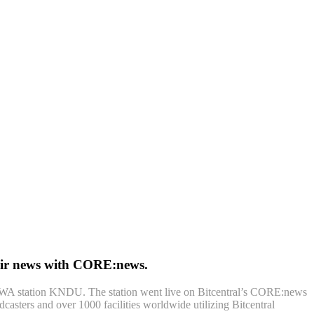
eir news with CORE:news.
, WA station KNDU. The station went live on Bitcentral’s CORE:news
sters and over 1000 facilities worldwide utilizing Bitcentral