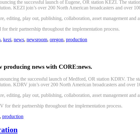
nouncing the successful launch of Eugene, OR station KEZI. The stati
tion. KEZI join’s over 200 North American broadcasters and over 1000 f
, editing, play out, publishing, collaboration, asset management and ar
ZI for their partnership throughout the implementation process.
a
,
kezi
,
news
,
newsroom
,
oregon
,
production
ow producing news with CORE:news.
 announcing the successful launch of Medford, OR station KDRV. The s
tion. KDRV join’s over 200 North American broadcasters and over 1000 
, editing, play out, publishing, collaboration, asset management and ar
DRV for their partnership throughout the implementation process.
,
production
ration