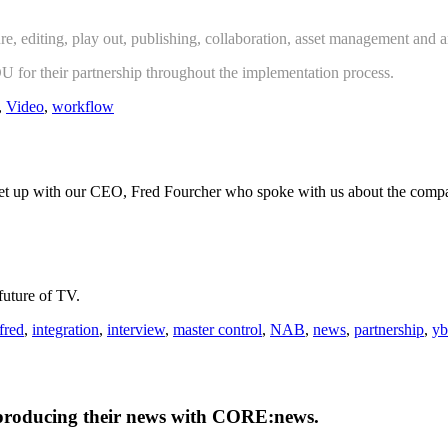
, editing, play out, publishing, collaboration, asset management and ar
NDU for their partnership throughout the implementation process.
,
Video
,
workflow
 up with our CEO, Fred Fourcher who spoke with us about the compa
future of TV.
fred
,
integration
,
interview
,
master control
,
NAB
,
news
,
partnership
,
yb
producing their news with CORE:news.