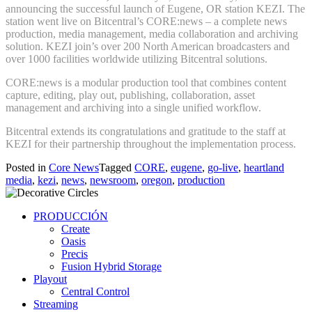
announcing the successful launch of Eugene, OR station KEZI. The
station went live on Bitcentral’s CORE:news – a complete news
production, media management, media collaboration and archiving
solution. KEZI join’s over 200 North American broadcasters and
over 1000 facilities worldwide utilizing Bitcentral solutions.
CORE:news is a modular production tool that combines content
capture, editing, play out, publishing, collaboration, asset
management and archiving into a single unified workflow.
Bitcentral extends its congratulations and gratitude to the staff at
KEZI for their partnership throughout the implementation process.
Posted in
Core News
Tagged
CORE
,
eugene
,
go-live
,
heartland
media
,
kezi
,
news
,
newsroom
,
oregon
,
production
PRODUCCIÓN
Create
Oasis
Precis
Fusion Hybrid Storage
Playout
Central Control
Streaming