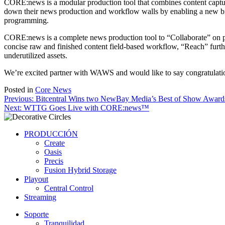
CORE:news is a modular production tool that combines content capture
down their news production and workflow walls by enabling a new br
programming.
CORE:news is a complete news production tool to “Collaborate” on pro
concise raw and finished content field-based workflow, “Reach” furthe
underutilized assets.
We’re excited partner with WAWS and would like to say congratulations
Posted in
Core News
Post
Previous:
Bitcentral Wins two NewBay Media’s Best of Show Award
Next:
WTTG Goes Live with CORE:news™
navigation
PRODUCCIÓN
Create
Oasis
Precis
Fusion Hybrid Storage
Playout
Central Control
Streaming
Soporte
Tranquilidad