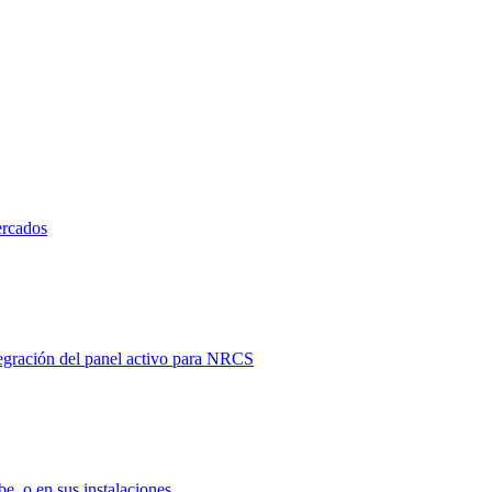
ercados
tegración del panel activo para NRCS
e, o en sus instalaciones