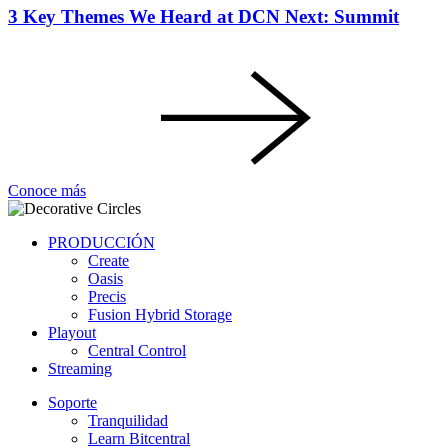
3 Key Themes We Heard at DCN Next: Summit
Conoce más
PRODUCCIÓN
Create
Oasis
Precis
Fusion Hybrid Storage
Playout
Central Control
Streaming
Soporte
Tranquilidad
Learn Bitcentral