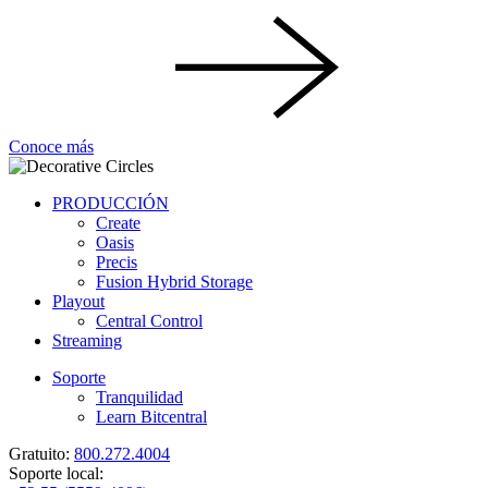
Conoce más
PRODUCCIÓN
Create
Oasis
Precis
Fusion Hybrid Storage
Playout
Central Control
Streaming
Soporte
Tranquilidad
Learn Bitcentral
Gratuito:
800.272.4004
Soporte local: