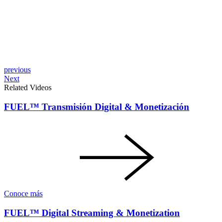
Post
previous
Next
navigation
Related Videos
FUEL™ Transmisión Digital & Monetización
Conoce más
FUEL™ Digital Streaming & Monetization