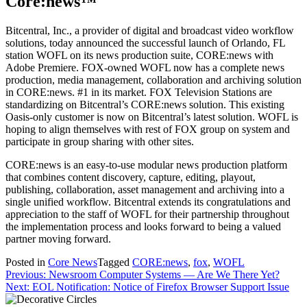
Core:news™
Bitcentral, Inc., a provider of digital and broadcast video workflow
solutions, today announced the successful launch of Orlando, FL
station WOFL on its news production suite, CORE:news with
Adobe Premiere. FOX-owned WOFL now has a complete news
production, media management, collaboration and archiving solution
in CORE:news. #1 in its market. FOX Television Stations are
standardizing on Bitcentral’s CORE:news solution. This existing
Oasis-only customer is now on Bitcentral’s latest solution. WOFL is
hoping to align themselves with rest of FOX group on system and
participate in group sharing with other sites.
CORE:news is an easy-to-use modular news production platform
that combines content discovery, capture, editing, playout,
publishing, collaboration, asset management and archiving into a
single unified workflow. Bitcentral extends its congratulations and
appreciation to the staff of WOFL for their partnership throughout
the implementation process and looks forward to being a valued
partner moving forward.
Posted in
Core News
Tagged
CORE:news
,
fox
,
WOFL
Post
Previous:
Newsroom Computer Systems — Are We There Yet?
Next:
EOL Notification: Notice of Firefox Browser Support Issue
navigation