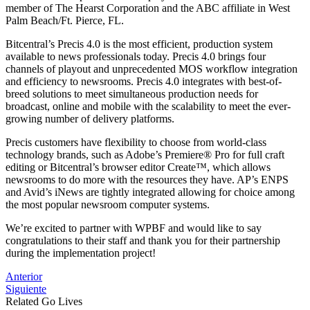
member of The Hearst Corporation and the ABC affiliate in West
Palm Beach/Ft. Pierce, FL.
Bitcentral’s Precis 4.0 is the most efficient, production system
available to news professionals today. Precis 4.0 brings four
channels of playout and unprecedented MOS workflow integration
and efficiency to newsrooms. Precis 4.0 integrates with best-of-
breed solutions to meet simultaneous production needs for
broadcast, online and mobile with the scalability to meet the ever-
growing number of delivery platforms.
Precis customers have flexibility to choose from world-class
technology brands, such as Adobe’s Premiere® Pro for full craft
editing or Bitcentral’s browser editor Create™, which allows
newsrooms to do more with the resources they have. AP’s ENPS
and Avid’s iNews are tightly integrated allowing for choice among
the most popular newsroom computer systems.
We’re excited to partner with WPBF and would like to say
congratulations to their staff and thank you for their partnership
during the implementation project!
Post
Anterior
Siguiente
navigation
Related Go Lives