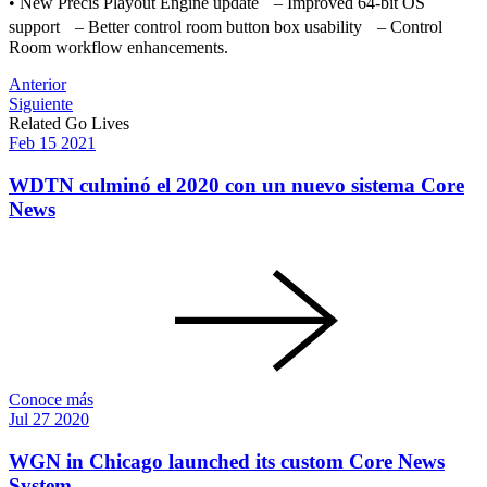
• New Precis Playout Engine update – Improved 64-bit OS
support – Better control room button box usability – Control
Room workflow enhancements.
Post
Anterior
Siguiente
navigation
Related Go Lives
Feb
15
2021
WDTN culminó el 2020 con un nuevo sistema Core
News
Conoce más
Jul
27
2020
WGN in Chicago launched its custom Core News
System