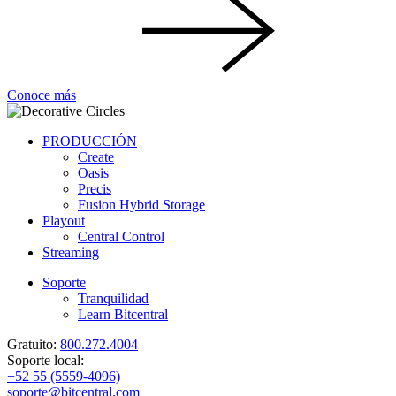
Conoce más
PRODUCCIÓN
Create
Oasis
Precis
Fusion Hybrid Storage
Playout
Central Control
Streaming
Soporte
Tranquilidad
Learn Bitcentral
Gratuito:
800.272.4004
Soporte local:
+52 55 (5559-4096)
soporte@bitcentral.com