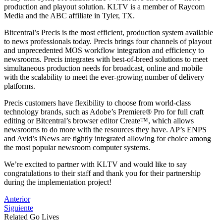
production and playout solution. KLTV is a member of Raycom
Media and the ABC affiliate in Tyler, TX.
Bitcentral’s Precis is the most efficient, production system available
to news professionals today. Precis brings four channels of playout
and unprecedented MOS workflow integration and efficiency to
newsrooms. Precis integrates with best-of-breed solutions to meet
simultaneous production needs for broadcast, online and mobile
with the scalability to meet the ever-growing number of delivery
platforms.
Precis customers have flexibility to choose from world-class
technology brands, such as Adobe’s Premiere® Pro for full craft
editing or Bitcentral’s browser editor Create™, which allows
newsrooms to do more with the resources they have. AP’s ENPS
and Avid’s iNews are tightly integrated allowing for choice among
the most popular newsroom computer systems.
We’re excited to partner with KLTV and would like to say
congratulations to their staff and thank you for their partnership
during the implementation project!
Post
Anterior
Siguiente
navigation
Related Go Lives