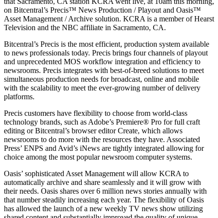
that Sacramento, CA station KCRA went live, at 10am this morning,
on Bitcentral’s Precis™ News Production / Playout and Oasis™
Asset Management / Archive solution. KCRA is a member of Hearst
Television and the NBC affiliate in Sacramento, CA.
Bitcentral’s Precis is the most efficient, production system available
to news professionals today. Precis brings four channels of playout
and unprecedented MOS workflow integration and efficiency to
newsrooms. Precis integrates with best-of-breed solutions to meet
simultaneous production needs for broadcast, online and mobile
with the scalability to meet the ever-growing number of delivery
platforms.
Precis customers have flexibility to choose from world-class
technology brands, such as Adobe’s Premiere® Pro for full craft
editing or Bitcentral’s browser editor Create, which allows
newsrooms to do more with the resources they have. Associated
Press’ ENPS and Avid’s iNews are tightly integrated allowing for
choice among the most popular newsroom computer systems.
Oasis’ sophisticated Asset Management will allow KCRA to
automatically archive and share seamlessly and it will grow with
their needs. Oasis shares over 6 million news stories annually with
that number steadily increasing each year. The flexibility of Oasis
has allowed the launch of a new weekly TV news show utilizing
shared content and substantially improved the quality of unique