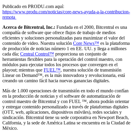
Publicado en PRODU.com aquí:
https://www.produ.com/noticias/core-news-ayuda-a-la-contribucion-
remota
Acerca de Bitcentral, Inc.:
Fundada en el 2000, Bitcentral es una
compañía de software que ofrece flujos de trabajo de medios
eficientes y soluciones personalizadas para maximizar el valor del
contenido de video. Nuestra solución
Core News™
es la plataforma
de producción de noticias número 1 en EE. UU. y llega a millones
cada día;
Central Control™
proporciona un conjunto de
herramientas flexibles para la operación del control maestro, con
módulos para ejecutar todos los procesos que convergen en el
playout; mientras que
FUEL™
, nuestra solución de transmisión
Linear on Demand™, es la más innovadora y revolucionaria, está
creando un camino fácil hacia nuevas ganancias digitales.
Más de 1.000 operaciones de transmisión en todo el mundo confían
en la producción de noticias y el software de automatización de
control maestro de Bitcentral y con FUEL ™, ahora podrán orientar
y entregar contenido personalizado a través de plataformas digitales
(OTT, web, aplicaciones, dispositivos móviles), redes sociales y
sindicación. Bitcentral tiene su sede corporativa en Newport Beach,
California, y la sede de América Latina se encuentra en la Ciudad de
México.