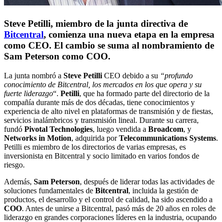
Steve Petilli, miembro de la junta directiva de
Bitcentral
, comienza una nueva etapa en la empresa
como CEO. El cambio se suma al nombramiento de
Sam Peterson como COO.
La junta nombró a
Steve Petilli
CEO debido a su
“profundo
conocimiento de Bitcentral, los mercados en los que opera y su
fuerte liderazgo
“.
Petilli
, que ha formado parte del directorio de la
compañía durante más de dos décadas, tiene conocimientos y
experiencia de alto nivel en plataformas de transmisión y de fiestas,
servicios inalámbricos y transmisión lineal. Durante su carrera,
fundó
Pivotal Technologies
, luego vendida a
Broadcom
, y
Networks
in
Motion
, adquirida por
Telecommunications
Systems
.
Petilli es miembro de los directorios de varias empresas, es
inversionista en Bitcentral y socio limitado en varios fondos de
riesgo.
Además,
Sam Peterson
, después de liderar todas las actividades de
soluciones fundamentales de
Bitcentral
, incluida la gestión de
productos, el desarrollo y el control de calidad, ha sido ascendido a
COO
. Antes de unirse a Bitcentral, pasó más de 20 años en roles de
liderazgo en grandes corporaciones líderes en la industria, ocupando