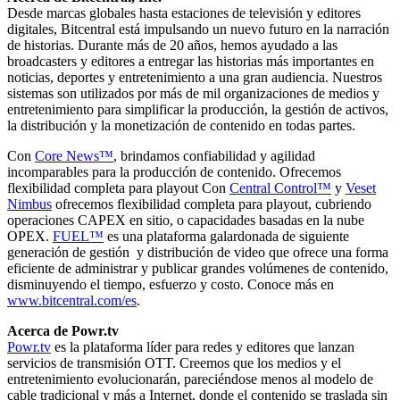
Desde marcas globales hasta estaciones de televisión y editores
digitales, Bitcentral está impulsando un nuevo futuro en la narración
de historias. Durante más de 20 años, hemos ayudado a las
broadcasters y editores a entregar las historias más importantes en
noticias, deportes y entretenimiento a una gran audiencia. Nuestros
sistemas son utilizados por más de mil organizaciones de medios y
entretenimiento para simplificar la producción, la gestión de activos,
la distribución y la monetización de contenido en todas partes.
Con
Core News™
, brindamos confiabilidad y agilidad
incomparables para la producción de contenido. Ofrecemos
flexibilidad completa para playout Con
Central Control™
y
Veset
Nimbus
ofrecemos flexibilidad completa para playout, cubriendo
operaciones CAPEX en sitio, o capacidades basadas en la nube
OPEX.
FUEL™
es una plataforma galardonada de siguiente
generación de gestión y distribución de video que ofrece una forma
eficiente de administrar y publicar grandes volúmenes de contenido,
disminuyendo el tiempo, esfuerzo y costo. Conoce más en
www.bitcentral.com/es
.
Acerca de Powr.tv
Powr.tv
es la plataforma líder para redes y editores que lanzan
servicios de transmisión OTT. Creemos que los medios y el
entretenimiento evolucionarán, pareciéndose menos al modelo de
cable tradicional y más a Internet, donde el contenido se traslada sin