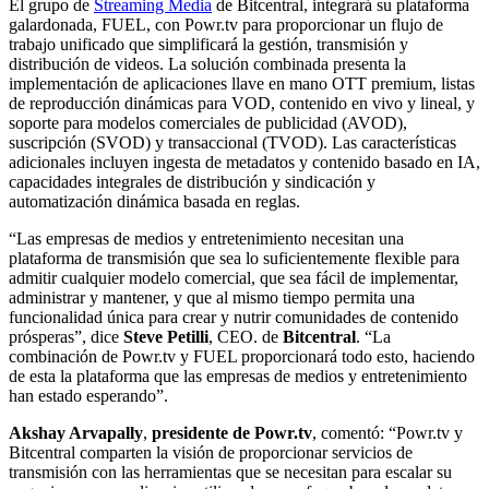
El grupo de
Streaming Media
de Bitcentral, integrará su plataforma
galardonada, FUEL, con Powr.tv para proporcionar un flujo de
trabajo unificado que simplificará la gestión, transmisión y
distribución de videos. La solución combinada presenta la
implementación de aplicaciones llave en mano OTT premium, listas
de reproducción dinámicas para VOD, contenido en vivo y lineal, y
soporte para modelos comerciales de publicidad (AVOD),
suscripción (SVOD) y transaccional (TVOD). Las características
adicionales incluyen ingesta de metadatos y contenido basado en IA,
capacidades integrales de distribución y sindicación y
automatización dinámica basada en reglas.
“Las empresas de medios y entretenimiento necesitan una
plataforma de transmisión que sea lo suficientemente flexible para
admitir cualquier modelo comercial, que sea fácil de implementar,
administrar y mantener, y que al mismo tiempo permita una
funcionalidad única para crear y nutrir comunidades de contenido
prósperas”, dice
Steve Petilli
, CEO. de
Bitcentral
. “La
combinación de Powr.tv y FUEL proporcionará todo esto, haciendo
de esta la plataforma que las empresas de medios y entretenimiento
han estado esperando”.
Akshay Arvapally
,
presidente de Powr.tv
, comentó: “Powr.tv y
Bitcentral comparten la visión de proporcionar servicios de
transmisión con las herramientas que se necesitan para escalar su